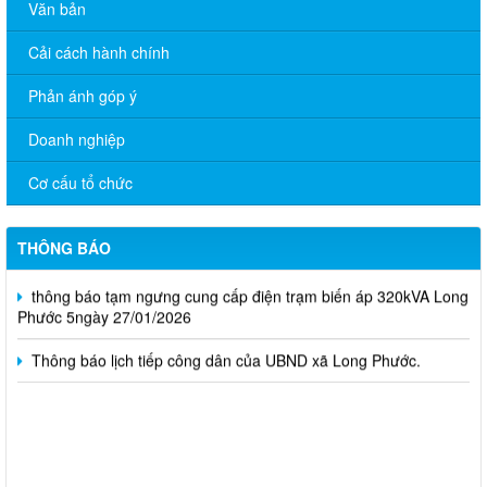
Văn bản
Cải cách hành chính
Phản ánh góp ý
Doanh nghiệp
Cơ cấu tổ chức
CHUYÊN MỤC TUYỂN DỤNG
Công bố Quyết định về việc xếp hạng di tích lịch sử Đình Tập
THÔNG BÁO
Phước - Phước Hòa xã Long Phước, tỉnh Đồng Nai.
thông báo tạm ngưng cung cấp điện trạm biến áp 320kVA Long
Phước 5ngày 27/01/2026
Thông báo lịch tiếp công dân của UBND xã Long Phước.