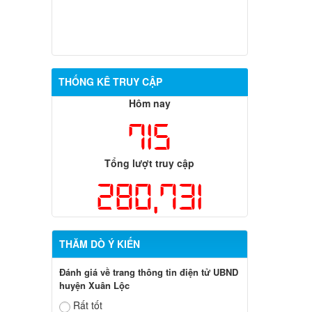
THỐNG KÊ TRUY CẬP
Hôm nay
715
Tổng lượt truy cập
280,731
THĂM DÒ Ý KIẾN
Đánh giá về trang thông tin điện tử UBND
huyện Xuân Lộc
Rất tốt