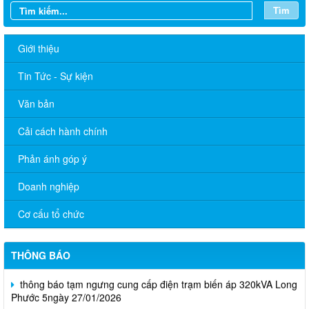
Tìm
Giới thiệu
Tin Tức - Sự kiện
Văn bản
Cải cách hành chính
Phản ánh góp ý
Doanh nghiệp
CHUYÊN MỤC TUYỂN DỤNG
Cơ cấu tổ chức
Công bố Quyết định về việc xếp hạng di tích lịch sử Đình Tập
Phước - Phước Hòa xã Long Phước, tỉnh Đồng Nai.
THÔNG BÁO
thông báo tạm ngưng cung cấp điện trạm biến áp 320kVA Long
Phước 5ngày 27/01/2026