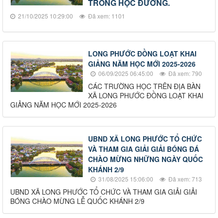
TRONG HỌC ĐƯỜNG.
21/10/2025 10:29:00
Đã xem: 1101
LONG PHƯỚC ĐỒNG LOẠT KHAI
GIẢNG NĂM HỌC MỚI 2025-2026
06/09/2025 06:45:00
Đã xem: 790
CÁC TRƯỜNG HỌC TRÊN ĐỊA BÀN
XÃ LONG PHƯỚC ĐỒNG LOẠT KHAI
GIẢNG NĂM HỌC MỚI 2025-2026
UBND XÃ LONG PHƯỚC TỔ CHỨC
VÀ THAM GIA GIẢI GIẢI BÓNG ĐÁ
CHÀO MỪNG NHỮNG NGÀY QUỐC
KHÁNH 2/9
31/08/2025 15:06:00
Đã xem: 713
UBND XÃ LONG PHƯỚC TỔ CHỨC VÀ THAM GIA GIẢI GIẢI
BÓNG CHÀO MỪNG LỄ QUỐC KHÁNH 2/9