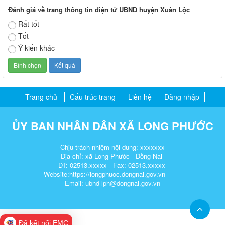
Đánh giá về trang thông tin điện tử UBND huyện Xuân Lộc
Rất tốt
Tốt
Ý kiến khác
Trang chủ
Cấu trúc trang
Liên hệ
Đăng nhập
ỦY BAN NHÂN DÂN XÃ LONG PHƯỚC
Chịu trách nhiệm nội dung: xxxxxxx
Địa chỉ: xã Long Phước - Đồng Nai
ĐT: 02513.xxxxx - Fax: 02513.xxxxx
Website:https://longphuoc.dongnai.gov.vn
Email: ubnd-lph@dongnai.gov.vn​
Đã kết nối EMC