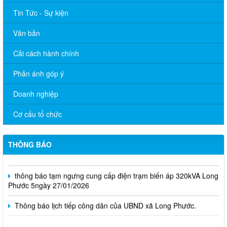
dân
Tin Tức - Sự kiện
Văn bản
Cải cách hành chính
Phản ánh góp ý
Doanh nghiệp
Cơ cấu tổ chức
CHUYÊN MỤC TUYỂN DỤNG
THÔNG BÁO
Công bố Quyết định về việc xếp hạng di tích lịch sử Đình Tập
Phước - Phước Hòa xã Long Phước, tỉnh Đồng Nai.
thông báo tạm ngưng cung cấp điện trạm biến áp 320kVA Long
Phước 5ngày 27/01/2026
Thông báo lịch tiếp công dân của UBND xã Long Phước.