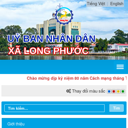
Tiếng Việt
English
Chào mừng dịp kỷ niệm 80 năm Cách mạng tháng Tá
Thay đổi màu sắc
Lấy
Tìm
ý
kiến
Giới thiệu
người