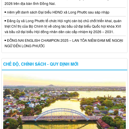
2026 trên địa bàn tỉnh Đồng Nai.
niêm yết danh sách Đại biểu HĐND xã Long Phước sau sáp nhập
Đảng ủy xã Long Phước tổ chức Hội nghị cán bộ chủ chốt triển khai, quán
triệt Chỉ thị của Bộ Chính trị về công tác bầu cử đại biểu Quốc hội khóa XVI
và bầu cử đại biểu Hội đồng nhân dân các cấp nhiệm kỳ 2026 – 2031.
ĐỒNG NAI ENGLISH CHAMPION 2025 – LAN TỎA NIỀM ĐAM MÊ NGOẠI
NGỮ ĐẾN LONG PHƯỚC
CHẾ ĐỘ, CHÍNH SÁCH - QUY ĐỊNH MỚI