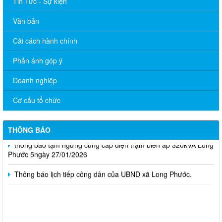
Tin Tức - Sự kiện
Văn bản
Cải cách hành chính
Phản ánh góp ý
Doanh nghiệp
CHUYÊN MỤC TUYỂN DỤNG
Cơ cấu tổ chức
Công bố Quyết định về việc xếp hạng di tích lịch sử Đình Tập
Phước - Phước Hòa xã Long Phước, tỉnh Đồng Nai.
THÔNG BÁO
thông báo tạm ngưng cung cấp điện trạm biến áp 320kVA Long
Phước 5ngày 27/01/2026
Thông báo lịch tiếp công dân của UBND xã Long Phước.