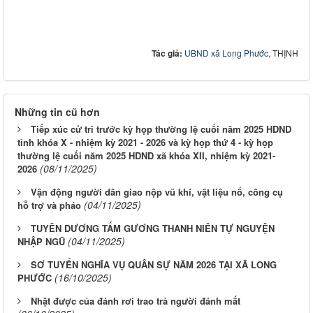
Tác giả:
UBND xã Long Phước
, THỊNH
Những tin cũ hơn
Tiếp xúc cử tri trước kỳ họp thường lệ cuối năm 2025 HDND
tỉnh khóa X - nhiệm kỳ 2021 - 2026 và kỳ họp thứ 4 - kỳ họp
thường lệ cuối năm 2025 HDND xã khóa XII, nhiệm kỳ 2021-
(08/11/2025)
2026
Vận động người dân giao nộp vũ khí, vật liệu nổ, công cụ
(04/11/2025)
hỗ trợ và pháo
TUYÊN DƯƠNG TẤM GƯƠNG THANH NIÊN TỰ NGUYỆN
(04/11/2025)
NHẬP NGŨ
SƠ TUYỂN NGHĨA VỤ QUÂN SỰ NĂM 2026 TẠI XÃ LONG
(16/10/2025)
PHƯỚC
Nhặt được của đánh rơi trao trả người đánh mất