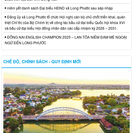
niêm yết danh sách Đại biểu HĐND xã Long Phước sau sáp nhập
Đảng ủy xã Long Phước tổ chức Hội nghị cán bộ chủ chốt triển khai, quán
triệt Chỉ thị của Bộ Chính trị về công tác bầu cử đại biểu Quốc hội khóa XVI
và bầu cử đại biểu Hội đồng nhân dân các cấp nhiệm kỳ 2026 – 2031.
ĐỒNG NAI ENGLISH CHAMPION 2025 – LAN TỎA NIỀM ĐAM MÊ NGOẠI
NGỮ ĐẾN LONG PHƯỚC
CHẾ ĐỘ, CHÍNH SÁCH - QUY ĐỊNH MỚI