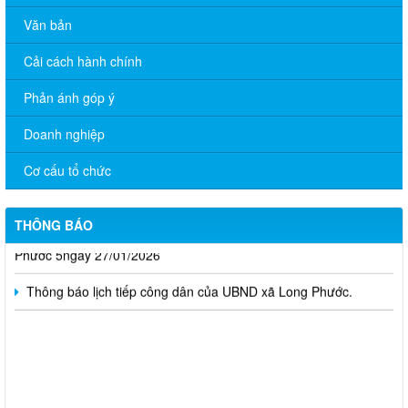
Văn bản
Cải cách hành chính
Phản ánh góp ý
Doanh nghiệp
CHUYÊN MỤC TUYỂN DỤNG
Cơ cấu tổ chức
Công bố Quyết định về việc xếp hạng di tích lịch sử Đình Tập
Phước - Phước Hòa xã Long Phước, tỉnh Đồng Nai.
THÔNG BÁO
thông báo tạm ngưng cung cấp điện trạm biến áp 320kVA Long
Phước 5ngày 27/01/2026
Thông báo lịch tiếp công dân của UBND xã Long Phước.