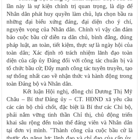
lần này là sự kiện chính trị quan trọng, là dịp để
Nhân dân phát huy quyền làm chủ, lựa chọn bầu ra
những đại biểu xứng đáng, đại diện cho ý chí,
nguyện vọng của Nhân dân. Chính vì vậy cần
đảm
bảo cuộc bầu cử diễn ra dân chủ, bình đẳng, đúng
pháp luật, an toàn, tiết kiệm, thực sự là ngày hội của
toàn dân; Xác định rõ trách nhiệm lãnh đạo toàn
diện của cấp ủy Đảng đối với công tác chuẩn bị và
tổ chức bầu cử; Đẩy mạnh công tác tuyên truyền, tạo
sự thống nhất cao về nhận thức và hành động trong
toàn Đảng bộ và Nhân dân.
Kết luận Hội nghị, đồng chí
Dương Thị Mỹ
Châu – Bí thư Đảng ủy – CT. HĐND xã
yêu cầu
các cán bộ chủ chốt, đặc biệt là Bí thư các Chi bộ,
phải nắm vững tinh thần Chỉ thị, chủ động triển
khai sâu rộng đến toàn thể đảng viên và Nhân dân
tại đơn vị mình. "Thành công của cuộc bầu cử là
thước đo năng lực lãnh đạo và chỉ đạo của cấp ủy,