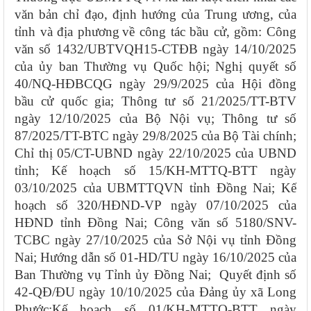
văn bản chỉ đạo
, định hướng
của
Trung ương, của
tỉnh
và địa phương
về công tác bầu cử, gồm: Công
văn số 1432/UBTVQH15-CTĐB ngày 14/10/2025
của ủy ban Thường vụ Quốc hội; Nghị quyết số
40/NQ-HĐBCQG ngày 29/9/2025 của Hội đồng
bầu cử quốc gia; Thông tư số 21/2025/TT-BTV
ngày 12/10/2025 của Bộ Nội vụ; Thông tư số
87/2025/TT-BTC ngày 29/8/2025 của Bộ Tài chính;
Chỉ thị 05/CT-UBND ngày 22/10/2025 của UBND
tỉnh; Kế hoạch số 15/KH-MTTQ-BTT ngày
03/10/2025 của UBMTTQVN tỉnh Đồng Nai; Kế
hoạch số 320/HĐND-VP ngày 07/10/2025 của
HĐND tỉnh Đồng Nai; Công văn số 5180/SNV-
TCBC ngày 27/10/2025 của Sở Nội vụ tỉnh Đồng
Nai; Hướng dẫn số 01-HD/TU ngày 16/10/2025 của
Ban Thường vụ Tỉnh ủy Đồng Nai; Quyết định số
42-QĐ/ĐU ngày 10/10/2025 của Đảng ủy xã Long
Phước;Kế hoạch số 01/KH-MTTQ-BTT ngày