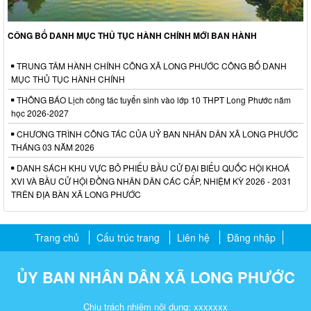
CÔNG BỐ DANH MỤC THỦ TỤC HÀNH CHÍNH MỚI BAN HÀNH
TRUNG TÂM HÀNH CHÍNH CÔNG XÃ LONG PHƯỚC CÔNG BỐ DANH
MỤC THỦ TỤC HÀNH CHÍNH
THÔNG BÁO Lịch công tác tuyển sinh vào lớp 10 THPT Long Phước năm
học 2026-2027
CHƯƠNG TRÌNH CÔNG TÁC CỦA UỶ BAN NHÂN DÂN XÃ LONG PHƯỚC
THÁNG 03 NĂM 2026
DANH SÁCH KHU VỰC BỎ PHIẾU BẦU CỬ ĐẠI BIỂU QUỐC HỘI KHOÁ
XVI VÀ BẦU CỬ HỘI ĐỒNG NHÂN DÂN CÁC CẤP, NHIỆM KỲ 2026 - 2031
TRÊN ĐỊA BÀN XÃ LONG PHƯỚC
Trang chủ
Cấu trúc trang
Liên hệ
Đăng nhập
ỦY BAN NHÂN DÂN XÃ LONG PHƯỚC
Chịu trách nhiệm nội dung: xxxxxxx