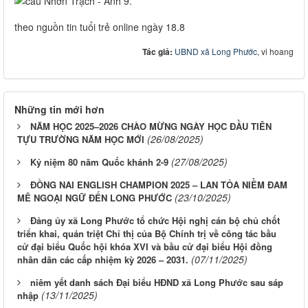
theo nguồn tin tuổi trẻ online ngày 18.8
Tác giả:
UBND xã Long Phước
, vi hoang
Những tin mới hơn
NĂM HỌC 2025–2026 CHÀO MỪNG NGÀY HỌC ĐẦU TIÊN
(26/08/2025)
TỰU TRƯỜNG NĂM HỌC MỚI
(27/08/2025)
Kỷ niệm 80 năm Quốc khánh 2-9
ĐỒNG NAI ENGLISH CHAMPION 2025 – LAN TỎA NIỀM ĐAM
(23/10/2025)
MÊ NGOẠI NGỮ ĐẾN LONG PHƯỚC
Đảng ủy xã Long Phước tổ chức Hội nghị cán bộ chủ chốt
triển khai, quán triệt Chỉ thị của Bộ Chính trị về công tác bầu
cử đại biểu Quốc hội khóa XVI và bầu cử đại biểu Hội đồng
(07/11/2025)
nhân dân các cấp nhiệm kỳ 2026 – 2031.
niêm yết danh sách Đại biểu HĐND xã Long Phước sau sáp
(13/11/2025)
nhập