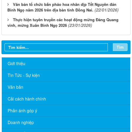
Văn bản tổ chức bắn pháo hoa nhân dịp Tết Nguyên đán
(22/01/2026)
Bính Ngọ năm 2026 trên địa bàn tỉnh Đồng Nai.
Thực hiện tuyên truyền các hoạt động mừng Đảng Quang
(23/01/2026)
vinh, mừng Xuân Bính Ngọ 2026
Tìm
Giới thiệu
Tin Tức - Sự kiện
Văn bản
Cải cách hành chính
Phản ánh góp ý
CHUYÊN MỤC TUYỂN DỤNG
Doanh nghiệp
Công bố Quyết định về việc xếp hạng di tích lịch sử Đình Tập