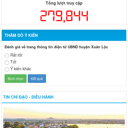
Tổng lượt truy cập
279,844
THĂM DÒ Ý KIẾN
Đánh giá về trang thông tin điện tử UBND huyện Xuân Lộc
Rất tốt
Tốt
Ý kiến khác
TIN CHỈ ĐẠO - ĐIỀU HÀNH