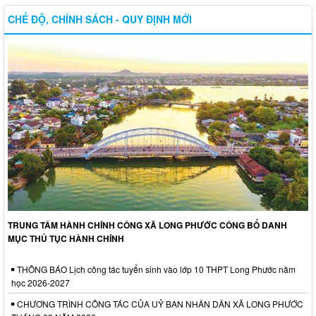
CHẾ ĐỘ, CHÍNH SÁCH - QUY ĐỊNH MỚI
TRUNG TÂM HÀNH CHÍNH CÔNG XÃ LONG PHƯỚC CÔNG BỐ DANH
MỤC THỦ TỤC HÀNH CHÍNH
THÔNG BÁO Lịch công tác tuyển sinh vào lớp 10 THPT Long Phước năm
học 2026-2027
CHƯƠNG TRÌNH CÔNG TÁC CỦA UỶ BAN NHÂN DÂN XÃ LONG PHƯỚC