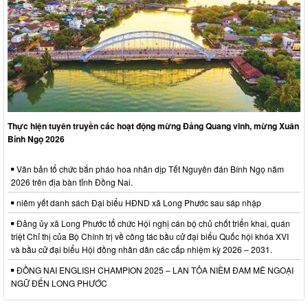
Thực hiện tuyên truyền các hoạt động mừng Đảng Quang vinh, mừng Xuân
Bính Ngọ 2026
Văn bản tổ chức bắn pháo hoa nhân dịp Tết Nguyên đán Bính Ngọ năm
2026 trên địa bàn tỉnh Đồng Nai.
niêm yết danh sách Đại biểu HĐND xã Long Phước sau sáp nhập
Đảng ủy xã Long Phước tổ chức Hội nghị cán bộ chủ chốt triển khai, quán
triệt Chỉ thị của Bộ Chính trị về công tác bầu cử đại biểu Quốc hội khóa XVI
và bầu cử đại biểu Hội đồng nhân dân các cấp nhiệm kỳ 2026 – 2031.
ĐỒNG NAI ENGLISH CHAMPION 2025 – LAN TỎA NIỀM ĐAM MÊ NGOẠI
NGỮ ĐẾN LONG PHƯỚC