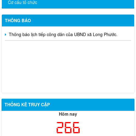
Cơ cấu tổ chức
Phước - Phước Hòa xã Long Phước, tỉnh Đồng Nai.
thông báo tạm ngưng cung cấp điện trạm biến áp 320kVA Long
Phước 5ngày 27/01/2026
THÔNG BÁO
Thông báo lịch tiếp công dân của UBND xã Long Phước.
THỐNG KÊ TRUY CẬP
Hôm nay
266