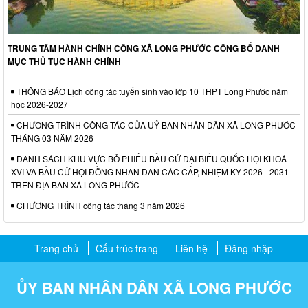
TRUNG TÂM HÀNH CHÍNH CÔNG XÃ LONG PHƯỚC CÔNG BỐ DANH
MỤC THỦ TỤC HÀNH CHÍNH
THÔNG BÁO Lịch công tác tuyển sinh vào lớp 10 THPT Long Phước năm
học 2026-2027
CHƯƠNG TRÌNH CÔNG TÁC CỦA UỶ BAN NHÂN DÂN XÃ LONG PHƯỚC
THÁNG 03 NĂM 2026
DANH SÁCH KHU VỰC BỎ PHIẾU BẦU CỬ ĐẠI BIỂU QUỐC HỘI KHOÁ
XVI VÀ BẦU CỬ HỘI ĐỒNG NHÂN DÂN CÁC CẤP, NHIỆM KỲ 2026 - 2031
TRÊN ĐỊA BÀN XÃ LONG PHƯỚC
CHƯƠNG TRÌNH công tác tháng 3 năm 2026
Trang chủ
Cấu trúc trang
Liên hệ
Đăng nhập
ỦY BAN NHÂN DÂN XÃ LONG PHƯỚC