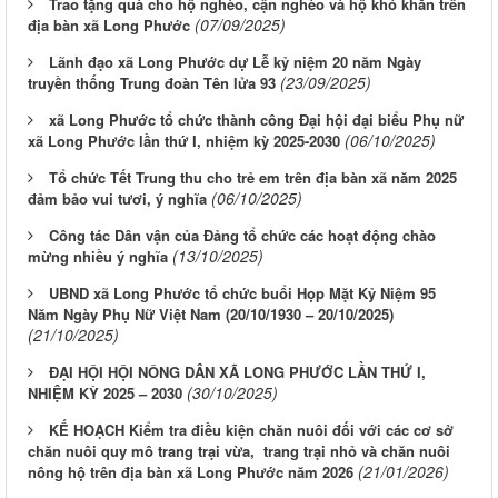
Trao tặng quà cho hộ nghèo, cận nghèo và hộ khó khăn trên
(07/09/2025)
địa bàn xã Long Phước
Lãnh đạo xã Long Phước dự Lễ kỷ niệm 20 năm Ngày
(23/09/2025)
truyền thống Trung đoàn Tên lửa 93
xã Long Phước tổ chức thành công Đại hội đại biểu Phụ nữ
(06/10/2025)
xã Long Phước lần thứ I, nhiệm kỳ 2025-2030
Tổ chức Tết Trung thu cho trẻ em trên địa bàn xã năm 2025
(06/10/2025)
đảm bảo vui tươi, ý nghĩa
Công tác Dân vận của Đảng tổ chức các hoạt động chào
(13/10/2025)
mừng nhiều ý nghĩa
UBND xã Long Phước tổ chức buổi Họp Mặt Kỷ Niệm 95
Năm Ngày Phụ Nữ Việt Nam (20/10/1930 – 20/10/2025)
(21/10/2025)
ĐẠI HỘI HỘI NÔNG DÂN XÃ LONG PHƯỚC LẦN THỨ I,
(30/10/2025)
NHIỆM KỲ 2025 – 2030
KẾ HOẠCH Kiểm tra điều kiện chăn nuôi đối với các cơ sở
chăn nuôi quy mô trang trại vừa, ​​​​​​​ trang trại nhỏ và chăn nuôi
(21/01/2026)
nông hộ trên địa bàn xã Long Phước năm 2026