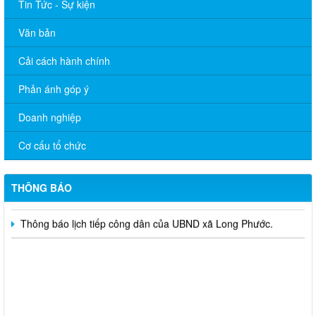
Tin Tức - Sự kiện
Văn bản
Cải cách hành chính
Phản ánh góp ý
CHUYÊN MỤC TUYỂN DỤNG
Doanh nghiệp
Công bố Quyết định về việc xếp hạng di tích lịch sử Đình Tập
Cơ cấu tổ chức
Phước - Phước Hòa xã Long Phước, tỉnh Đồng Nai.
thông báo tạm ngưng cung cấp điện trạm biến áp 320kVA Long
THÔNG BÁO
Phước 5ngày 27/01/2026
Thông báo lịch tiếp công dân của UBND xã Long Phước.