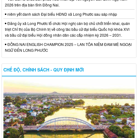
2026 trên địa bàn tỉnh Đồng Nai.
niêm yết danh sách Đại biểu HĐND xã Long Phước sau sáp nhập
Đảng ủy xã Long Phước tổ chức Hội nghị cán bộ chủ chốt triển khai, quán
triệt Chỉ thị của Bộ Chính trị về công tác bầu cử đại biểu Quốc hội khóa XVI
và bầu cử đại biểu Hội đồng nhân dân các cấp nhiệm kỳ 2026 – 2031.
ĐỒNG NAI ENGLISH CHAMPION 2025 – LAN TỎA NIỀM ĐAM MÊ NGOẠI
NGỮ ĐẾN LONG PHƯỚC
CHẾ ĐỘ, CHÍNH SÁCH - QUY ĐỊNH MỚI