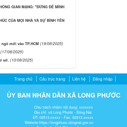
KHÔNG GIAN MẠNG: "ĐỪNG ĐỂ MÌNH
PHÚC CỦA MỌI NHÀ VÀ SỰ BÌNH YÊN
(19/08/2025)
a ngõ mới vào TP.HCM
(17/08/2025)
(10/08/2025)
ơ sở.
Trang chủ
Cấu trúc trang
Liên hệ
Đăng nhập
ỦY BAN NHÂN DÂN XÃ LONG PHƯỚC
Chịu trách nhiệm nội dung: xxxxxxx
Địa chỉ: xã Long Phước - Đồng Nai
ĐT: 02513.xxxxx - Fax: 02513.xxxxx
Website:https://longphuoc.dongnai.gov.vn