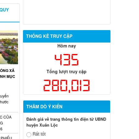
 QUY
THỐNG KÊ TRUY CẬP
Hôm nay
435
CÔNG XÃ
Tổng lượt truy cập
ANH MỤC
280,013
tuyển
Phước
THĂM DÒ Ý KIẾN
C CỦA
Đánh giá về trang thông tin điện tử UBND
NG
huyện Xuân Lộc
26
Rất tốt
 PHIẾU