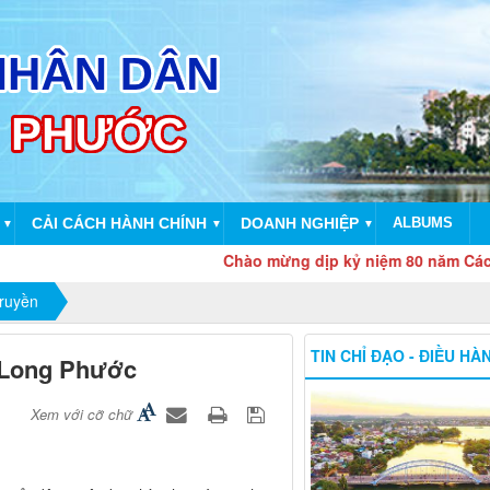
CẢI CÁCH HÀNH CHÍNH
DOANH NGHIỆP
ALBUMS
▼
▼
▼
Chào mừng dịp kỷ niệm 80 năm Cách mạng thá
truyền
TIN CHỈ ĐẠO - ĐIỀU HÀ
p Long Phước
Xem với cỡ chữ