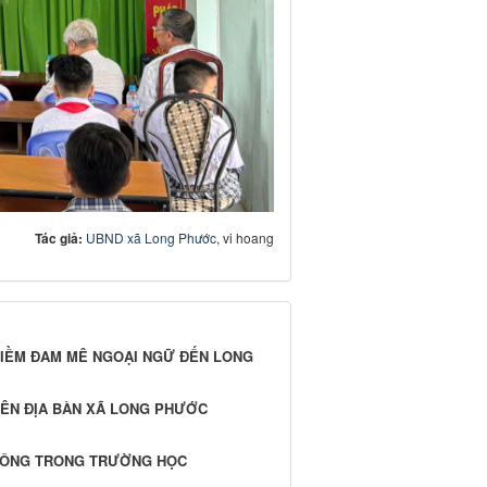
Tác giả:
UBND xã Long Phước
, vi hoang
 NIỀM ĐAM MÊ NGOẠI NGỮ ĐẾN LONG
RÊN ĐỊA BÀN XÃ LONG PHƯỚC
THÔNG TRONG TRƯỜNG HỌC