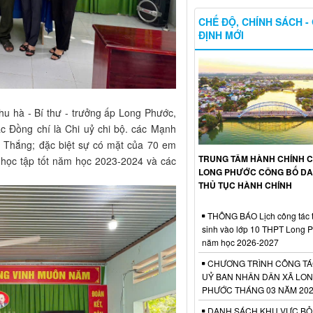
CHẾ ĐỘ, CHÍNH SÁCH -
ĐỊNH MỚI
u hà - Bí thư - trưởng ấp Long Phước,
 Đồng chí là Chi uỷ chi bộ. các Mạnh
Thắng; đặc biệt sự có mặt của 70 em
TRUNG TÂM HÀNH CHÍNH 
 học tập tốt năm học 2023-2024 và các
LONG PHƯỚC CÔNG BỐ D
THỦ TỤC HÀNH CHÍNH
THÔNG BÁO Lịch công tác 
sinh vào lớp 10 THPT Long 
năm học 2026-2027
CHƯƠNG TRÌNH CÔNG TÁ
UỶ BAN NHÂN DÂN XÃ LO
PHƯỚC THÁNG 03 NĂM 20
DANH SÁCH KHU VỰC BỎ