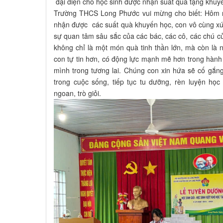
đại diện cho học sinh được nhận suất quà tặng khu
Trường THCS Long Phước vui mừng cho biết: Hôm 
nhận được các suất quà khuyến học, con vô cùng xú
sự quan tâm sâu sắc của các bác, các cô, các chú
không chỉ là một món quà tinh thần lớn, mà còn là
con tự tin hơn, có động lực mạnh mẽ hơn trong hành 
mình trong tương lai. Chúng con xin hứa sẽ cố gắn
trong cuộc sống, tiếp tục tu dưỡng, rèn luyện học
ngoan, trò giỏi.