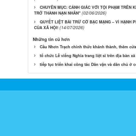
CHUYÊN MỤC: CẢNH GIÁC VỚI TỘI PHẠM TRÊN 
(02/06/2026)
TRỞ THÀNH NẠN NHÂN"
QUYẾT LIỆT BÀI TRỪ CỜ BẠC MẠNG – VÌ HẠNH 
(14/07/2026)
CỦA XÃ HỘI!
Những tin cũ hơn
Cầu Nhơn Trạch chính thức khánh thành, thêm cử
tổ chức Lễ viếng Nghĩa trang liệt sĩ trên địa bàn xã
tiếp tục triển khai công tác Dân vận và dân chủ ở c