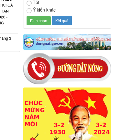
Tốt
I KHOÁ
Ý kiến khác
 NHÂN
26 -
NG
háng 3