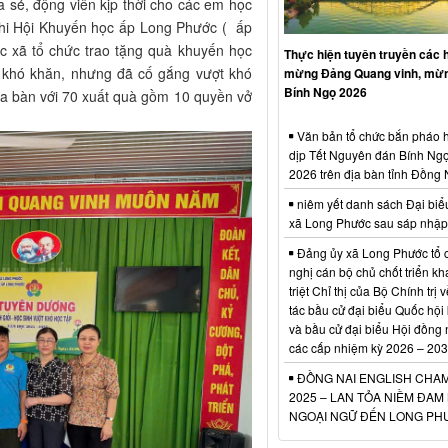
, động viên kịp thời cho các em học
chi Hội Khuyến học ấp Long Phước ( ấp
 xã tổ chức trao tặng quà khuyến học
Thực hiện tuyên truyền các 
t khó khăn, nhưng đã cố gắng vượt khó
mừng Đảng Quang vinh, mừ
Bính Ngọ 2026
ịa bàn với 70 xuất quà gồm 10 quyền vở
Văn bản tổ chức bắn pháo 
dịp Tết Nguyên đán Bính Ng
2026 trên địa bàn tỉnh Đồng 
niêm yết danh sách Đại bi
xã Long Phước sau sáp nhập
Đảng ủy xã Long Phước tổ 
nghị cán bộ chủ chốt triển kh
triệt Chỉ thị của Bộ Chính trị 
tác bầu cử đại biểu Quốc hội
và bầu cử đại biểu Hội đồng
các cấp nhiệm kỳ 2026 – 203
ĐỒNG NAI ENGLISH CHA
2025 – LAN TỎA NIỀM ĐAM
NGOẠI NGỮ ĐẾN LONG PH