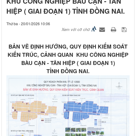
KHU CÔNG NGHIỆP BÀU CẠN - TÂN
HIỆP ( GIAI ĐOẠN 1) TỈNH ĐỒNG NAI.
Thứ ba - 20/01/2026 10:06
Xem với cỡ chữ
BẢN VẼ ĐỊNH HƯỚNG, QUY ĐỊNH KIỂM SOÁT
KIẾN TRÚC, CẢNH QUAN KHU CÔNG NGHIỆP
BÀU CẠN - TÂN HIỆP ( GIAI ĐOẠN 1)
TỈNH ĐỒNG NAI.