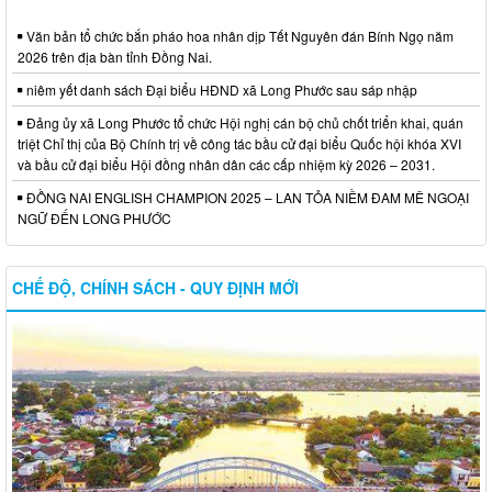
Văn bản tổ chức bắn pháo hoa nhân dịp Tết Nguyên đán Bính Ngọ năm
2026 trên địa bàn tỉnh Đồng Nai.
niêm yết danh sách Đại biểu HĐND xã Long Phước sau sáp nhập
Đảng ủy xã Long Phước tổ chức Hội nghị cán bộ chủ chốt triển khai, quán
triệt Chỉ thị của Bộ Chính trị về công tác bầu cử đại biểu Quốc hội khóa XVI
và bầu cử đại biểu Hội đồng nhân dân các cấp nhiệm kỳ 2026 – 2031.
ĐỒNG NAI ENGLISH CHAMPION 2025 – LAN TỎA NIỀM ĐAM MÊ NGOẠI
NGỮ ĐẾN LONG PHƯỚC
CHẾ ĐỘ, CHÍNH SÁCH - QUY ĐỊNH MỚI