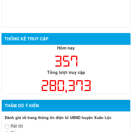
THỐNG KÊ TRUY CẬP
Hôm nay
357
Tổng lượt truy cập
280,373
THĂM DÒ Ý KIẾN
Đánh giá về trang thông tin điện tử UBND huyện Xuân Lộc
Rất tốt