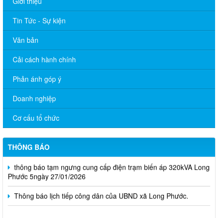
Giới thiệu
Tin Tức - Sự kiện
Văn bản
Cải cách hành chính
Phản ánh góp ý
Doanh nghiệp
CHUYÊN MỤC TUYỂN DỤNG
Cơ cấu tổ chức
Công bố Quyết định về việc xếp hạng di tích lịch sử Đình Tập
Phước - Phước Hòa xã Long Phước, tỉnh Đồng Nai.
THÔNG BÁO
thông báo tạm ngưng cung cấp điện trạm biến áp 320kVA Long
Phước 5ngày 27/01/2026
Thông báo lịch tiếp công dân của UBND xã Long Phước.