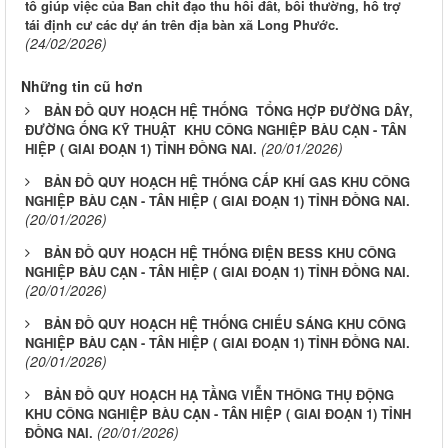
tổ giúp việc của Ban chit đạo thu hồi đất, bồi thường, hổ trợ
tái định cư các dự án trên địa bàn xã Long Phước.
(24/02/2026)
Những tin cũ hơn
BẢN ĐỒ QUY HOẠCH HỆ THỐNG TỔNG HỢP ĐƯỜNG DÂY,
ĐƯỜNG ỐNG KỸ THUẬT KHU CÔNG NGHIỆP BÀU CẠN - TÂN
(20/01/2026)
HIỆP ( GIAI ĐOẠN 1) TỈNH ĐỒNG NAI.
BẢN ĐỒ QUY HOẠCH HỆ THỐNG CẤP KHÍ GAS KHU CÔNG
NGHIỆP BÀU CẠN - TÂN HIỆP ( GIAI ĐOẠN 1) TỈNH ĐỒNG NAI.
(20/01/2026)
BẢN ĐỒ QUY HOẠCH HỆ THỐNG ĐIỆN BESS KHU CÔNG
NGHIỆP BÀU CẠN - TÂN HIỆP ( GIAI ĐOẠN 1) TỈNH ĐỒNG NAI.
(20/01/2026)
BẢN ĐỒ QUY HOẠCH HỆ THỐNG CHIẾU SÁNG KHU CÔNG
NGHIỆP BÀU CẠN - TÂN HIỆP ( GIAI ĐOẠN 1) TỈNH ĐỒNG NAI.
(20/01/2026)
BẢN ĐỒ QUY HOẠCH HẠ TẦNG VIỄN THÔNG THỤ ĐỘNG
KHU CÔNG NGHIỆP BÀU CẠN - TÂN HIỆP ( GIAI ĐOẠN 1) TỈNH
(20/01/2026)
ĐỒNG NAI.