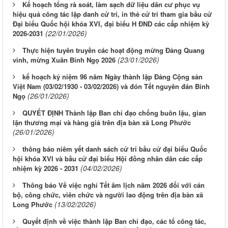
Kế hoạch tổng rà soát, làm sạch dữ liệu dân cư phục vụ
hiệu quả công tác lập danh cử tri, in thẻ cử tri tham gia bầu cử
Đại biểu Quốc hội khóa XVI, đại biểu H ĐND các cấp nhiệm kỳ
(22/01/2026)
2026-2031
Thực hiện tuyên truyền các hoạt động mừng Đảng Quang
(23/01/2026)
vinh, mừng Xuân Bính Ngọ 2026
kế hoạch kỷ niệm 96 năm Ngày thành lập Đảng Cộng sản
Việt Nam (03/02/1930 - 03/02/2026) và đón Tết nguyên đán Bính
(26/01/2026)
Ngọ
QUYẾT ĐỊNH Thành lập Ban chỉ đạo chống buôn lậu, gian
lận thương mại và hàng giả trên địa bàn xã Long Phước
(26/01/2026)
thông báo niêm yết danh sách cử tri bầu cử đại biểu Quốc
hội khóa XVI và bầu cử đại biểu Hội đồng nhân dân các cấp
(04/02/2026)
nhiệm kỳ 2026 - 2031
Thông báo Về việc nghỉ Tết âm lịch năm 2026 đối với cán
bộ, công chức, viên chức và người lao động trên địa bàn xã
(13/02/2026)
Long Phước
Quyết định về việc thành lập Ban chỉ đạo, các tổ công tác,