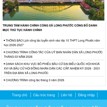
TRUNG TÂM HÀNH CHÍNH CÔNG XÃ LONG PHƯỚC CÔNG BỐ DANH
MỤC THỦ TỤC HÀNH CHÍNH
THÔNG BÁO Lịch công tác tuyển sinh vào lớp 10 THPT Long Phước năm
học 2026-2027
CHƯƠNG TRÌNH CÔNG TÁC CỦA UỶ BAN NHÂN DÂN XÃ LONG PHƯỚC
THÁNG 03 NĂM 2026
DANH SÁCH KHU VỰC BỎ PHIẾU BẦU CỬ ĐẠI BIỂU QUỐC HỘI KHOÁ
XVI VÀ BẦU CỬ HỘI ĐỒNG NHÂN DÂN CÁC CẤP, NHIỆM KỲ 2026 - 2031
TRÊN ĐỊA BÀN XÃ LONG PHƯỚC
CHƯƠNG TRÌNH công tác tháng 3 năm 2026
Trang chủ
Cấu trúc trang
Liên hệ
Đăng nhập