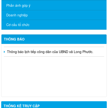
Phản ánh góp ý
CHUYÊN MỤC TUYỂN DỤNG
Doanh nghiệp
Công bố Quyết định về việc xếp hạng di tích lịch sử Đình Tập
Phước - Phước Hòa xã Long Phước, tỉnh Đồng Nai.
Cơ cấu tổ chức
thông báo tạm ngưng cung cấp điện trạm biến áp 320kVA Long
Phước 5ngày 27/01/2026
THÔNG BÁO
Thông báo lịch tiếp công dân của UBND xã Long Phước.
THỐNG KÊ TRUY CẬP