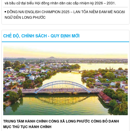
và bầu cử đại biểu Hội đồng nhân dân các cấp nhiệm kỳ 2026 – 2031.
ĐỒNG NAI ENGLISH CHAMPION 2025 – LAN TỎA NIỀM ĐAM MÊ NGOẠI
NGỮ ĐẾN LONG PHƯỚC
CHẾ ĐỘ, CHÍNH SÁCH - QUY ĐỊNH MỚI
TRUNG TÂM HÀNH CHÍNH CÔNG XÃ LONG PHƯỚC CÔNG BỐ DANH
MỤC THỦ TỤC HÀNH CHÍNH