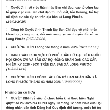
Quyết định về việc thành lập Ban chỉ đạo, các tổ công tác,
tổ giúp việc của Ban chit đạo thu hồi đất, bồi thường, hổ trợ
tái định cư các dự án trên địa bàn xã Long Phước.
(24/02/2026)
Công bố Quyết định Thành lập Ban Chỉ đạo về phát triển
khoa học, công nghệ, đổi mới sáng tạo và chuyển đổi số xã
(27/02/2026)
Long Phước
(04/03/2026)
CHƯƠNG TRÌNH công tác tháng 3 năm 2026
DANH SÁCH KHU VỰC BỎ PHIẾU BẦU CỬ ĐẠI BIỂU QUỐC
HỘI KHOÁ XVI VÀ BẦU CỬ HỘI ĐỒNG NHÂN DÂN CÁC CẤP,
NHIỆM KỲ 2026 - 2031 TRÊN ĐỊA BÀN XÃ LONG PHƯỚC
(10/03/2026)
CHƯƠNG TRÌNH CÔNG TÁC CỦA UỶ BAN NHÂN DÂN XÃ
(12/03/2026)
LONG PHƯỚC THÁNG 03 NĂM 2026
Những tin cũ hơn
QUYẾT ĐỊNH Về việc tổ chức triển khai thực hiện Nghị
quyết số 26/2025/NQ-HĐND ngày 10 tháng 12 năm 2025 của Hội
đồng nhân dân tỉnh Đồng Nai Quy định đối tượng, mức hỗ trợ