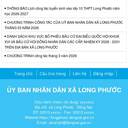
THÔNG BÁO Lịch công tác tuyển sinh vào lớp 10 THPT Long Phước năm
học 2026-2027
CHƯƠNG TRÌNH CÔNG TÁC CỦA UỶ BAN NHÂN DÂN XÃ LONG PHƯỚC
THÁNG 03 NĂM 2026
DANH SÁCH KHU VỰC BỎ PHIẾU BẦU CỬ ĐẠI BIỂU QUỐC HỘI KHOÁ
XVI VÀ BẦU CỬ HỘI ĐỒNG NHÂN DÂN CÁC CẤP, NHIỆM KỲ 2026 - 2031
TRÊN ĐỊA BÀN XÃ LONG PHƯỚC
CHƯƠNG TRÌNH công tác tháng 3 năm 2026
Trang chủ
Cấu trúc trang
Liên hệ
Đăng nhập
ỦY BAN NHÂN DÂN XÃ LONG PHƯỚC
Chịu trách nhiệm nội dung: xxxxxxx
Địa chỉ: xã Long Phước - Đồng Nai
ĐT: 02513.xxxxx - Fax: 02513.xxxxx
Website:https://longphuoc.dongnai.gov.vn
Email: ubnd-lph@dongnai.gov.vn​