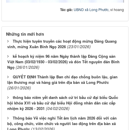
Tác giả:
UBND xã Long Phước
, vi hoang
Những tin mới hơn
Thực hiện tuyên truyền các hoạt động mừng Đảng Quang
(23/01/2026)
vinh, mừng Xuân Bính Ngọ 2026
kế hoạch kỷ niệm 96 năm Ngày thành lập Đảng Cộng sản
Việt Nam (03/02/1930 - 03/02/2026) và đón Tết nguyên đán Bính
(26/01/2026)
Ngọ
QUYẾT ĐỊNH Thành lập Ban chỉ đạo chống buôn lậu, gian
lận thương mại và hàng giả trên địa bàn xã Long Phước
(26/01/2026)
thông báo niêm yết danh sách cử tri bầu cử đại biểu Quốc
hội khóa XVI và bầu cử đại biểu Hội đồng nhân dân các cấp
(04/02/2026)
nhiệm kỳ 2026 - 2031
Thông báo Về việc nghỉ Tết âm lịch năm 2026 đối với cán
bộ, công chức, viên chức và người lao động trên địa bàn xã
(13/02/2026)
Long Phước