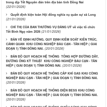
trong dịp Tết Nguyên đán trên địa bàn tỉnh Đồng Nai
(22/01/2026)
Quyết định kiện toàn Hội đồng nghĩa vụ quân sự xã Long
(21/01/2026)
CHỈ THỊ CỦA BAN THƯỜNG VỤ ĐẢNG UỶ về việc tổ chức
(21/01/2026)
Tết Bính Ngọ năm 2026
BẢN VẼ ĐỊNH HƯỚNG, QUY ĐỊNH KIỂM SOÁT KIẾN TRÚC,
CẢNH QUAN KHU CÔNG NGHIỆP BÀU CẠN - TÂN HIỆP ( GIAI
(20/01/2026)
ĐOẠN 1) TỈNH ĐỒNG NAI.
BẢN ĐỒ QUY HOẠCH HỆ THỐNG TỔNG HỢP ĐƯỜNG DÂY,
ĐƯỜNG ỐNG KỸ THUẬT KHU CÔNG NGHIỆP BÀU CẠN - TÂN
(20/01/2026)
HIỆP ( GIAI ĐOẠN 1) TỈNH ĐỒNG NAI.
BẢN ĐỒ QUY HOẠCH HỆ THỐNG CẤP KHÍ GAS KHU CÔNG
NGHIỆP BÀU CẠN - TÂN HIỆP ( GIAI ĐOẠN 1) TỈNH ĐỒNG NAI.
(20/01/2026)
BẢN ĐỒ QUY HOẠCH HỆ THỐNG ĐIỆN BESS KHU CÔNG
NGHIỆP BÀU CẠN - TÂN HIỆP ( GIAI ĐOẠN 1) TỈNH ĐỒNG NAI.
(20/01/2026)