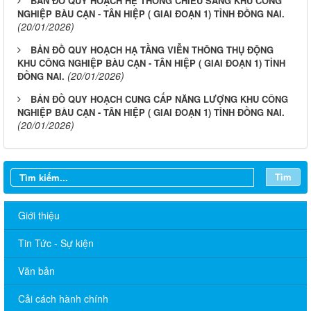
BẢN ĐỒ QUY HOẠCH HỆ THỐNG CHIẾU SÁNG KHU CÔNG
NGHIỆP BÀU CẠN - TÂN HIỆP ( GIAI ĐOẠN 1) TỈNH ĐỒNG NAI.
(20/01/2026)
BẢN ĐỒ QUY HOẠCH HẠ TẦNG VIỄN THÔNG THỤ ĐỘNG
KHU CÔNG NGHIỆP BÀU CẠN - TÂN HIỆP ( GIAI ĐOẠN 1) TỈNH
(20/01/2026)
ĐỒNG NAI.
BẢN ĐỒ QUY HOẠCH CUNG CẤP NĂNG LƯỢNG KHU CÔNG
NGHIỆP BÀU CẠN - TÂN HIỆP ( GIAI ĐOẠN 1) TỈNH ĐỒNG NAI.
(20/01/2026)
Tìm
Giới thiệu
Tin Tức - Sự kiện
Văn bản
Cải cách hành chính